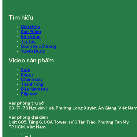
Tìm hiểu
Giới thiệu
Sản Phẩm
Bền Vững
Tin Tức
Quan hệ cổ đông
Tuyển Dụng
Video sản phẩm
Xoài
Khóm
Chanh dây
Thanh long
Đậu nành rau
Bắp non
Văn phòng trụ sở
69-71-73 Nguyễn Huệ, Phường Long Xuyên, An Giang, Việt Na
Văn phòng đại diện
Unit 605, Tầng 6, UOA Tower, số 6 Tân Trào, Phường Tân Mỹ,
TP.HCM, Việt Nam