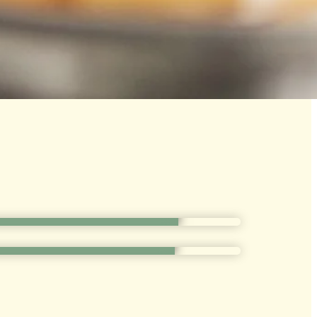
ĂNG
 DỀN
ân loại: Cắt lát, cắt miếng, cắt khối
ch cỡ: Lon A10 – 15 oz, 20 oz, 30 oz
ân loại: Cắt lát
ch cỡ: Lon A10 – 15 oz, 20 oz, 30 oz