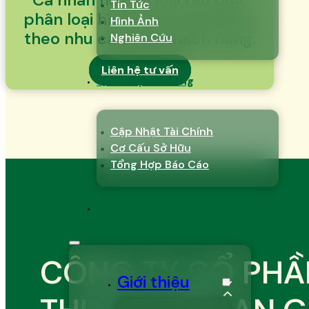
Tin Tức
phân loại hình thức, và kích cỡ
Hình Ảnh
theo nhu cầu của khách hàng.
Nghiên Cứu
Liên hệ tư vấn
Quan Hệ Cổ Đông
Cập Nhật Tài Chính
Cơ Cấu Sở Hữu
Tổng Hợp Báo Cáo
Liên Hệ
CÔNG TY CỔ PHẦ
Giới thiệu