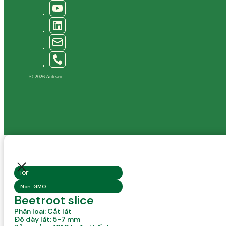
© 2026 Antesco
IQF
Non-GMO
Beetroot slice
Phân loại: Cắt lát
Độ dày lát: 5–7 mm