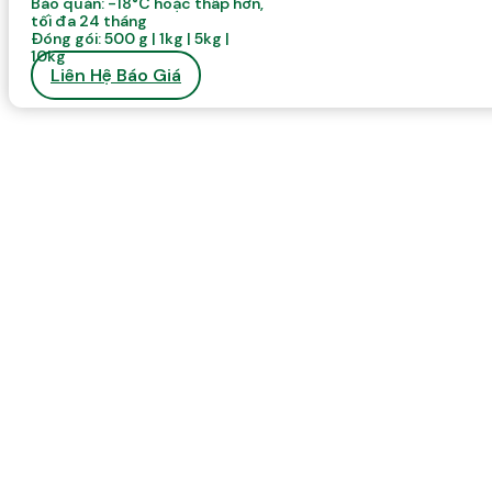
Bảo quản: -18°C hoặc thấp hơn,
tối đa 24 tháng
Đóng gói: 500 g | 1kg | 5kg |
10kg
Liên Hệ Báo Giá