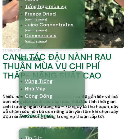
Tổng hợp mùa vụ
Freeze Dried
(coming soon)
Juice Concentrates
(coming soon)
Commercials
(coming soon)
28/08/2024
CANH TÁC ĐẬU NÀNH RAU
Bền Vững
THUẬN MÙA VỤ CHI PHÍ
THẤP- NĂNG SUẤT CAO
Vùng Trồng
Nhà Máy
Cộng Đồng
Nhiều năm gần đây, cây Đậu nành rau đã gắn liền với bà
con nông dân canh tác cây màu. Với đặc tính thời gian
sinh trưởng ngắn khoảng 65 – 70 ngày là thu hoạch, cây
dễ chăm sóc nên bà con nông dân yên tâm khi chọn cây
Truyền Thông
đậu nành để xuống giống trong vụ thuận sắp tới.
Tin Tức