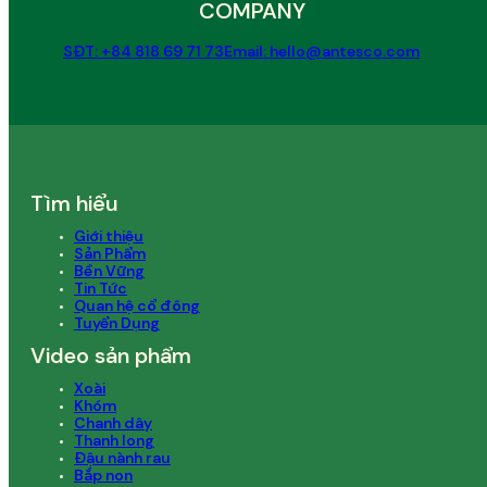
COMPANY
SĐT: +84 818 69 71 73
Email: hello@antesco.com
Tìm hiểu
Giới thiệu
Sản Phẩm
Bền Vững
Tin Tức
Quan hệ cổ đông
Tuyển Dụng
Video sản phẩm
Xoài
Khóm
Chanh dây
Thanh long
Đậu nành rau
Bắp non