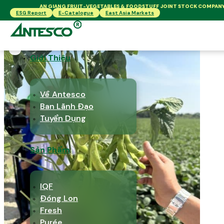
AN GIANG FRUIT-VEGETABLES & FOODSTUFF JOINT STOCK COMPAN
ESG Report
E-Catalogue
East Asia Markets
Giới Thiệu
Về Antesco
Ban Lãnh Đạo
Tuyển Dụng
Sản Phẩm
IQF
Đóng Lon
Fresh
Purée