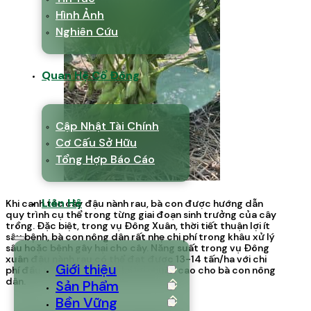
Hình Ảnh
Nghiên Cứu
Quan Hệ Cổ Đông
Cập Nhật Tài Chính
Cơ Cấu Sở Hữu
Tổng Hợp Báo Cáo
Liên Hệ
Khi canh tác cây đậu nành rau, bà con được hướng dẫn
quy trình cụ thể trong từng giai đoạn sinh trưởng của cây
trồng. Đặc biệt, trong vụ Đông Xuân, thời tiết thuận lợi ít
sâu bệnh, bà con nông dân rất nhẹ chi phí trong khâu xử lý
sâu hoặc bệnh gây hại cho cây. Năng suất trong vụ Đông
xuân đậu nành rau có thể đạt được 13-14 tấn/ha với chi
Giới thiệu
phí đầu tư thấp sẽ mang lại lợi nhuận cao cho bà con nông
dân.
Sản Phẩm
Bền Vững