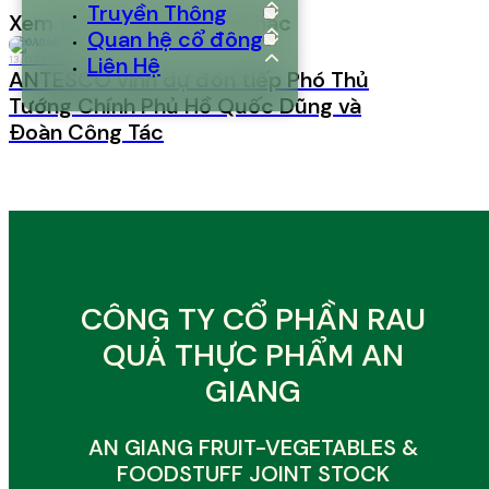
Truyền Thông
Xem thêm các bài viết khác
Quan hệ cổ đông
Liên Hệ
13/07/2026
Cập
ANTESCO vinh dự đón tiếp Phó Thủ
nhật
Tướng Chính Phủ Hồ Quốc Dũng và
Đoàn Công Tác
CÔNG TY CỔ PHẦN RAU
QUẢ THỰC PHẨM AN
GIANG
AN GIANG FRUIT-VEGETABLES &
FOODSTUFF JOINT STOCK