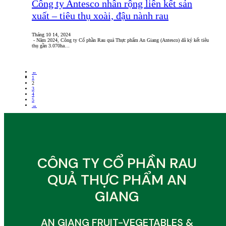
Công ty Antesco nhân rộng liên kết sản
xuất – tiêu thụ xoài, đậu nành rau
Tháng 10 14, 2024
- Năm 2024, Công ty Cổ phần Rau quả Thực phẩm An Giang (Antesco) đã ký kết tiêu
thụ gần 3.070ha…
←
1
2
3
4
5
→
CÔNG TY CỔ PHẦN RAU
QUẢ THỰC PHẨM AN
GIANG
AN GIANG FRUIT-VEGETABLES &