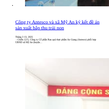
Công ty Antesco và xã Mỹ An ký kết đề án
sản xuất bắp thu trái non
Tháng 3 13, 2025
- Chiều 12/3, Công ty Cổ phần Rau quả thực phẩm An Giang (Antesco) phối hợp
UBND xã Mỹ An (huyện…