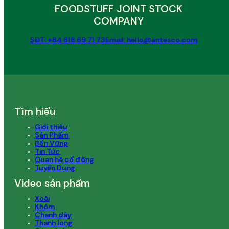
FOODSTUFF JOINT STOCK
COMPANY
SĐT: +84 818 69 71 73
Email: hello@antesco.com
Tìm hiểu
Giới thiệu
Sản Phẩm
Bền Vững
Tin Tức
Quan hệ cổ đông
Tuyển Dụng
Video sản phẩm
Xoài
Khóm
Chanh dây
Thanh long