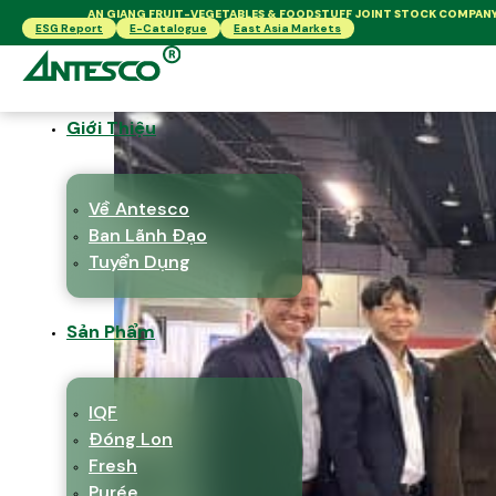
AN GIANG FRUIT-VEGETABLES & FOODSTUFF JOINT STOCK COMPAN
ESG Report
E-Catalogue
East Asia Markets
Thẻ:
antescomart
Giới Thiệu
Về Antesco
Ban Lãnh Đạo
Tuyển Dụng
Sản Phẩm
IQF
Đóng Lon
Fresh
Purée